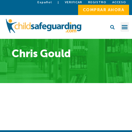
Español
|
VERIFICAR
REGISTRO
ACCESO
COMPRAR AHORA
Chris Gould