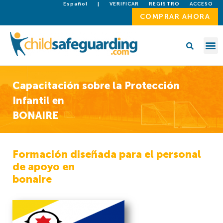
Español
|
VERIFICAR
REGISTRO
ACCESO
COMPRAR AHORA
Capacitación sobre la Protección
Infantil en
BONAIRE
Formación diseñada para el personal
de apoyo en
bonaire