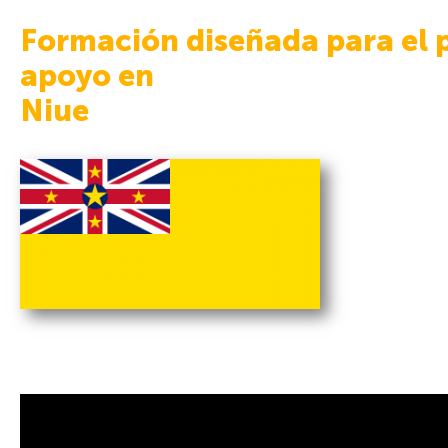
Formación diseñada para el 
apoyo en
Niue