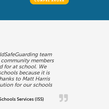
COMPRE AHORA
ChildSafeGuarding team
ool community members
ed for at school. We
chools because it is
hanks to Matt Harris
ution for our schools
chools Services (ISS)