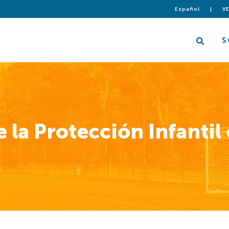
Español
|
VE
S
 la Protección Infantil