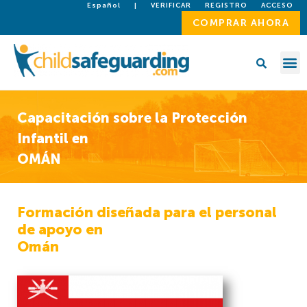
Español
|
VERIFICAR
REGISTRO
ACCESO
COMPRAR AHORA
Capacitación sobre la Protección
Infantil en
OMÁN
Formación diseñada para el personal
de apoyo en
Omán