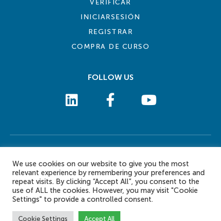
VERIFICAR
INICIARSESIÓN
REGISTRAR
COMPRA DE CURSO
FOLLOW US
COOKIE POLICY
PRIVACY POLICY
TERMS AND CONDITIONS
CONTACT US
We use cookies on our website to give you the most
© 2026 eLearn International Pte Ltd. All Rights Reserved
relevant experience by remembering your preferences and
repeat visits. By clicking “Accept All”, you consent to the
use of ALL the cookies. However, you may visit "Cookie
Settings" to provide a controlled consent.
Cookie Settings
Accept All