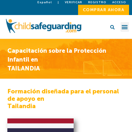
Español
|
VERIFICAR
REGISTRO
ACCESO
COMPRAR AHORA
Capacitación sobre la Protección
Infantil en
TAILANDIA
Formación diseñada para el personal
de apoyo en
Tailandia