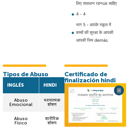
लिए सावधान रहनok चाहिए
4 - 4
भाग 5 - आपके स्कूल में
बच्चों की सुरक्षा के आपकी
आपकी जिम demás.
Tipos de Abuso
Certificado de
finalización hindi
INGLÉS
HINDI
Abuso
भवनात्मक
Emocional
शोषण
Abuso
शारीरिक
Físico
शोषण