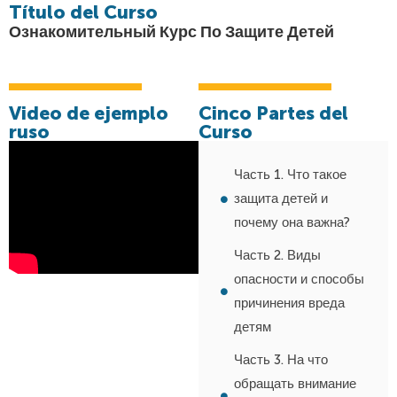
Título del Curso
Ознакомительный Курс По Защите Детей
Video de ejemplo
Cinco Partes del
ruso
Curso
Часть 1. Что такое
защита детей и
почему она важна?
Часть 2. Виды
опасности и способы
причинения вреда
детям
Часть 3. На что
обращать внимание