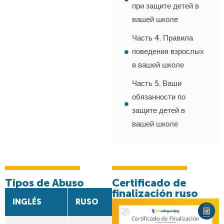
при защите детей в
вашей школе
Часть 4. Правила
поведения взрослых
в вашей школе
Часть 5. Ваши
обязанности по
защите детей в
вашей школе
Tipos de Abuso
Certificado de
finalización ruso
INGLÉS
RUSO