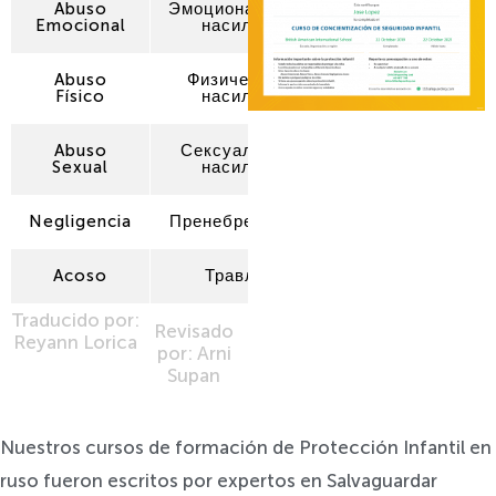
Abuso
Эмоциональное
Emocional
насилие
Abuso
Физическое
Físico
насилие
Abuso
Сексуальное
Sexual
насилие
Negligencia
Пренебрежение
Acoso
Травлю
Traducido por:
Revisado
Reyann Lorica
por: Arni
Supan
Nuestros cursos de formación de Protección Infantil en
ruso fueron escritos por expertos en Salvaguardar